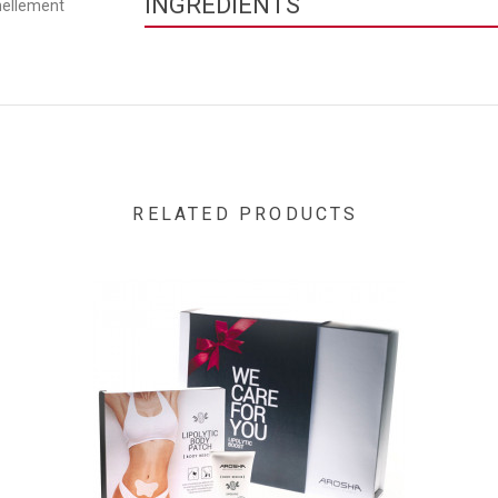
INGRÉDIENTS
nnellement
Contenance
AQUA / WATER ● PEG-8 ● PROLINE ● CARBOMER
LAURYL GLYCOL ETHER ● METHYLPARABEN ● SO
BUTYLPARABEN ● PROPYLPARABEN ● CI 42090 / 
RELATED PRODUCTS