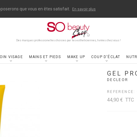
upposerons que vous en êtes satisfait.
En savoir plus
Des marques professionelles choisies par les estheticiennes, livrées chez vous !
OIN VISAGE
MAINS ET PIEDS
MAKE UP
COUP D'ÉCLAT
NUTR
GEL PR
DECLEOR
REFERENCE:
44,90 €
TTC