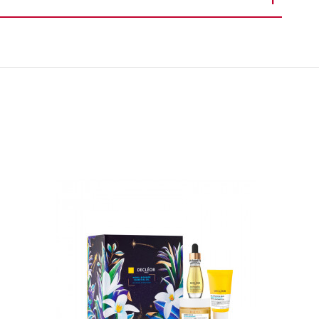
200ml
 ● TRIETHANOLAMINE ● PHENOXYETHANOL ● PPG-1-PEG-9
RBIC ACID ● SODIUM DEHYDROACETATE ● ETHYLPARABEN ●
BLUE 1 ● PARFUM / FRAGRANCE.