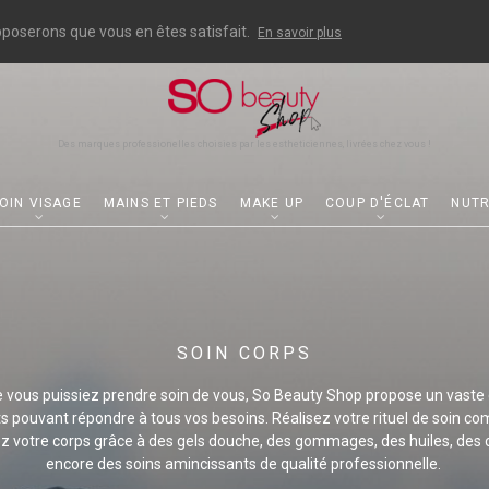
upposerons que vous en êtes satisfait.
En savoir plus
Des marques professionelles choisies par les estheticiennes, livrées chez vous !
OIN VISAGE
MAINS ET PIEDS
MAKE UP
COUP D'ÉCLAT
NUTR
SOIN CORPS
e vous puissiez prendre soin de vous, So Beauty Shop propose un vaste 
s pouvant répondre à tous vos besoins. Réalisez votre rituel de soin co
z votre corps grâce à des gels douche, des gommages, des huiles, des
encore des soins amincissants de qualité professionnelle.