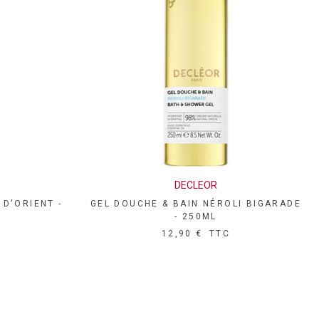
DECLEOR
APERÇU RAPIDE
L
 D'ORIENT -
GEL DOUCHE & BAIN NÉROLI BIGARADE
- 250ML
12,90 €
TTC
LITE
EU