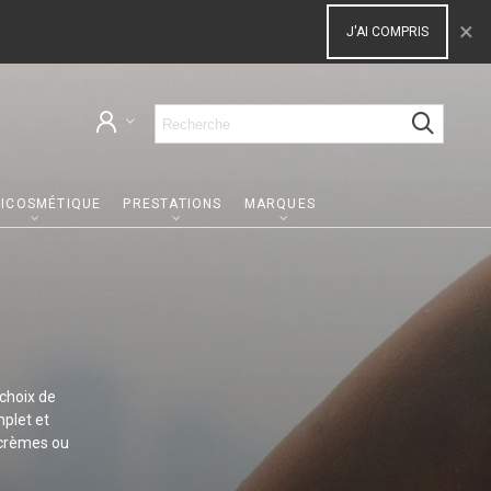
×
J'AI COMPRIS
ICOSMÉTIQUE
PRESTATIONS
MARQUES
choix de
mplet et
 crèmes ou