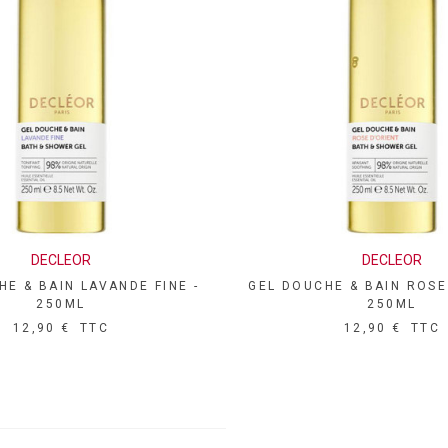
 NATURELLE ROLL &
MASCARA VOLUME
DECLEOR
DECLEOR
APERÇU RAPIDE
APERÇU RAPIDE
 CARTOUCHE 100G
EXTRÊME WOW - 14M
HE & BAIN LAVANDE FINE -
GEL DOUCHE & BAIN ROSE
€
TTC
14,30 €
TTC
250ML
250ML
12,90 €
TTC
12,90 €
TTC
IE DE MODELAGE
SÉRUM ANTI FOLLICU
 - 35G
FOLISERUM - 30ML
€
TTC
12,00 €
TTC
RET ANTI-AGE BEST
VISIÈRE ENFANT - BL