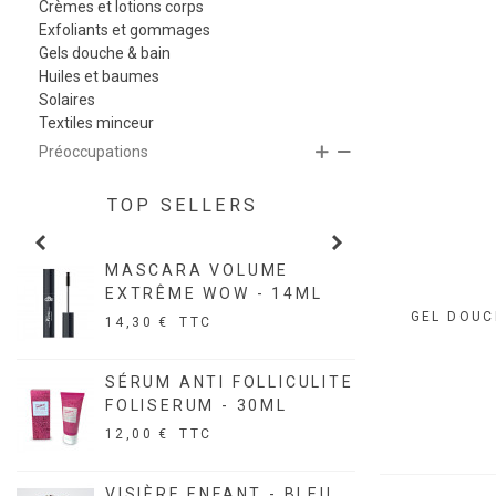
Crèmes et lotions corps
Exfoliants et gommages
Gels douche & bain
Huiles et baumes
Solaires
Textiles minceur
Préoccupations
TOP SELLERS
&
MASCARA VOLUME
CIRE
EXTRÊME WOW - 14ML
GO -
GEL DOUC
14,30 €
TTC
1,90 
SÉRUM ANTI FOLLICULITE
BOUG
FOLISERUM - 30ML
MIEL
12,00 €
TTC
9,80 
ST
VISIÈRE ENFANT - BLEU
COFF