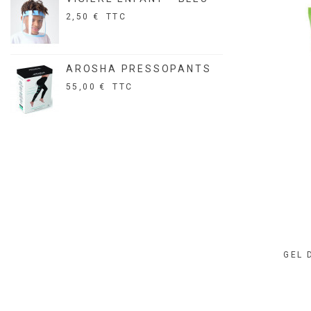
SELL
2,50 €
TTC
36,90
AROSHA PRESSOPANTS
CRÈM
REVI
55,00 €
TTC
5,20 
GEL 