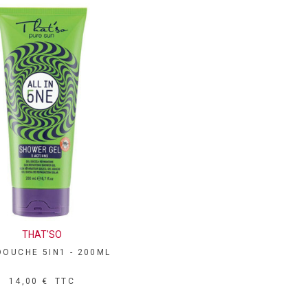
ER
2,50 €
TTC
 €
TTC
41,00 €
-10%
E MAINS
AROSHA PRESSOPAN
TALISANTE - 30ML
55,00 €
TTC
€
TTC
THAT'SO
APERÇU RAPIDE
DOUCHE 5IN1 - 200ML
14,00 €
TTC