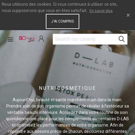
Nous utilisons des cookies. Si vous continuez à utiliser ce site,
nous supposerons que vous en êtes satisfait.
En savoir plus
×
J'AI COMPRIS
NUTRICOSMÉTIQUE
Aujourd’hui, beauté et santé marchent main dans la main.
Prendre soin de son organisme permet de révéler à l’extérieur sa
véritable beauté intérieure. Accordez dans votre routine de soin
quotidienne une place pour les compléments alimentaires D-LAB
et optimisez les performances de votre organisme. Afin de
répondre aux besoins précis de chacun, découvrez différentes