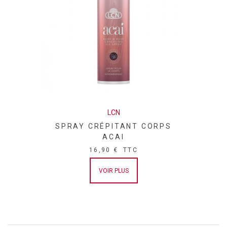
OIL / SESAME SEED OIL ● P-ANISIC ACID ● BENZYL
SALICYLATE ● CI 77891 / TITANIUM DIOXIDE ● ALOE
BARBADENSIS LEAF JUICE POWDER ● BENZYL ALCOHOL ●
SODIUM DODECYLBENZENESULFONATE ● SODIUM
HYALURONATE ● CI 77491 / IRON OXIDES ● LIMONENE ●
LINALOOL ● HYDROGENATED PALM GLYCERIDES CITRATE ●
LECITHIN ● ASCORBYL PALMITATE ● PARFUM /
FRAGRANCE.
LCN
SPRAY CRÉPITANT CORPS
ACAI
16,90 €
TTC
VOIR PLUS