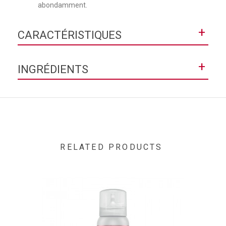
abondamment.
+
CARACTÉRISTIQUES
Texture
Gel-crème
+
INGRÉDIENTS
Contenance
200ml
AQUA / WATER ● HOMOSALATE ● ETHYLHEXYL
SALICYLATE ● BUTYL METHOXYDIBENZOYLMETHANE ●
ETHYLHEXYL TRIAZONE ● GLYCERIN ● BIS-
ETHYLHEXYLOXYPHENOL METHOXYPHENYL TRIAZINE ●
OCTOCRYLENE ● ISOHEXADECANE ● ALCOHOL DENAT. ●
PROPANEDIOL ● DICAPRYLYL ETHER ● PROPYLENE GLYCOL
RELATED PRODUCTS
● STYRENE/ACRYLATES COPOLYMER ● SILICA ● PERLITE ●
DIMETHICONE ● ACRYLATES/DIMETHICONE COPOLYMER ●
OXIDIZED STARCH ACETATE ● PHENOXYETHANOL ●
DROMETRIZOLE TRISILOXANE ● CAPRYLYL GLYCOL ●
GLYCERYL OLEATE ● CARBOMER ● TRIETHANOLAMINE ●
MICA ● PEG-8 LAURATE ● TRISODIUM ETHYLENEDIAMINE
DISUCCINATE ● TOCOPHEROL ● SESAMUM INDICUM SEED