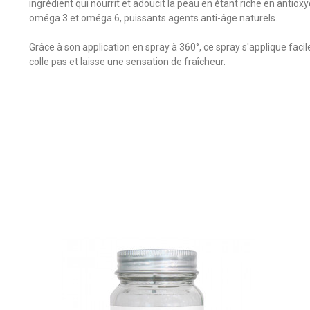
ingrédient qui nourrit et adoucit la peau en étant riche en antiox
oméga 3 et oméga 6, puissants agents anti-âge naturels.
Grâce à son application en spray à 360°, ce spray s'applique faci
colle pas et laisse une sensation de fraîcheur.