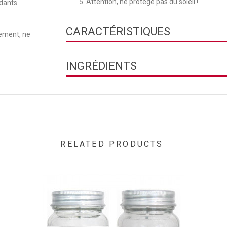
Attention, ne protège pas du soleil !
ydants
CARACTÉRISTIQUES
lement, ne
Texture
INGRÉDIENTS
Contenance
Aqua (water), alcohol denat., polysorbate 20, glyce
buteth-26, peg-40 hydrogenated castor oil, mentho
triphosphate, hydrolyzed vegetable protein, citric 
sodium benzoate, coumarin, potassium sorbate.
RELATED PRODUCTS