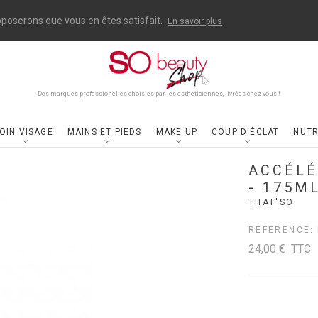
upposerons que vous en êtes satisfait.
En savoir plus
Des marques professionelles choisies par les estheticiennes, livrées chez vous !
OIN VISAGE
MAINS ET PIEDS
MAKE UP
COUP D'ÉCLAT
NUTR
ACCÉLÉ
- 175M
THAT'SO
REFERENCE:
24,00 €
TTC