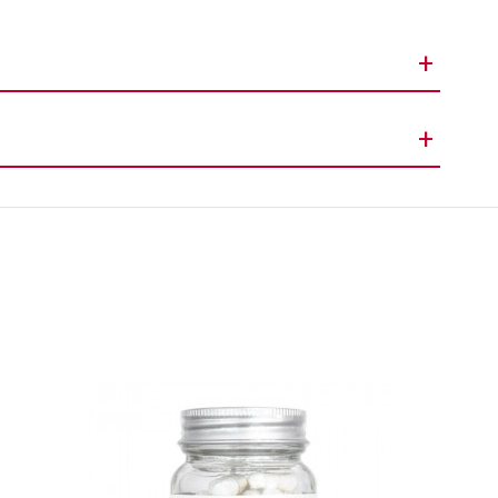
+
Spray
+
175ml
rin, phenoxyethanol, butylene glycol, acetyl tyrosine, ppg-26-
l, parfum (fragrance), cannabis sativa seed extract, adenosine
acid, hexyl cinnamal, butylphenyl methylpropional, limonene,