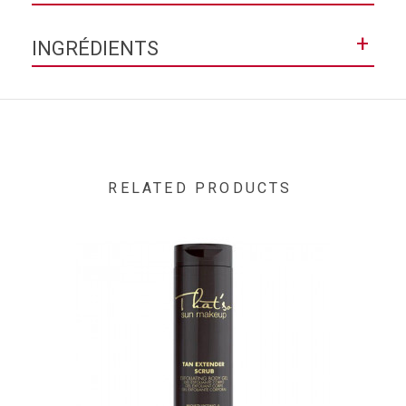
Texture
Huile
+
INGRÉDIENTS
Contenance
100ml
Caprylic/capric triglyceride, c13-15 alkane, oryza sativa bran
oil (oryza sativa (rice) bran oil), coco-caprylate, cannabis
sativa seed oil, parfum (fragrance), synthetic
fluorphlogopite, polyurethane-79, tocopheryl acetate, CI
77491 (iron oxides), triethoxycaprylylsilane.
RELATED PRODUCTS