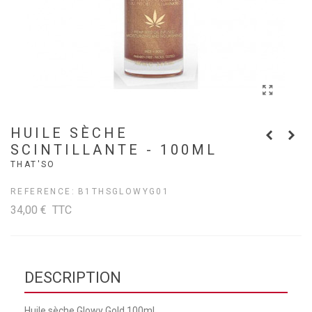
HUILE SÈCHE
SCINTILLANTE - 100ML
THAT'SO
REFERENCE:
B1THSGLOWYG01
34,00 €
TTC
DESCRIPTION
Huile sèche Glowy Gold 100ml.