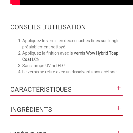
CONSEILS D'UTILISATION
Appliquez le vernis en deux couches fines sur l’ongle
préalablement nettoyé.
Appliquez la finition avec
le vernis Wow Hybrid Toap
Coat
LCN.
Sans lampe UV ni LED !
Le vernis se retire avec un dissolvant sans acétone.
+
CARACTÉRISTIQUES
Collection
Wow Hybrid Gel
+
INGRÉDIENTS
Contenance
8 mL
BUTYL ACETATE, ETHYL ACETATE, NITROCELLULOSE,
ISOPROPYL ALCOHOL, ACETYL TRIBUTYL CITRATE,
+