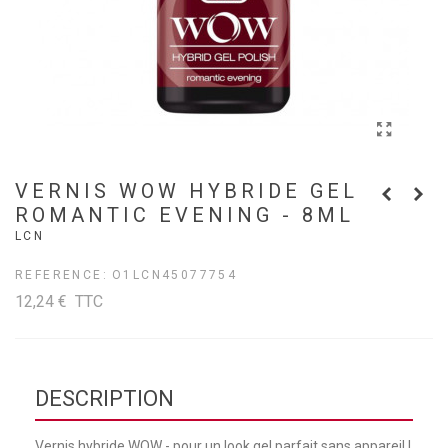
VERNIS WOW HYBRIDE GEL
ROMANTIC EVENING - 8ML
LCN
REFERENCE:
O1LCN45077754
12,24 €
TTC
DESCRIPTION
Vernis hybride WOW - pour un look gel parfait sans appareil !