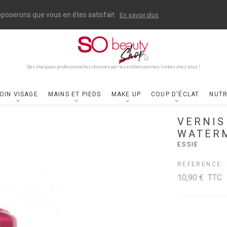
upposerons que vous en êtes satisfait.
En savoir plus
Des marques professionelles choisies par les estheticiennes, livrées chez vous !
OIN VISAGE
MAINS ET PIEDS
MAKE UP
COUP D'ÉCLAT
NUTR
VERNIS
WATERM
ESSIE
REFERENCE:
10,90 €
TTC