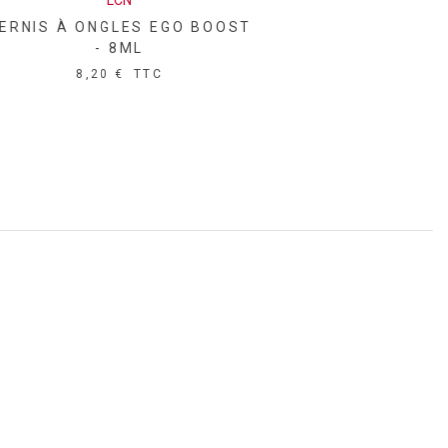
LCN
VERNIS À ONGLES ME MYSELF
AND I - 8ML
8,20 €
TTC