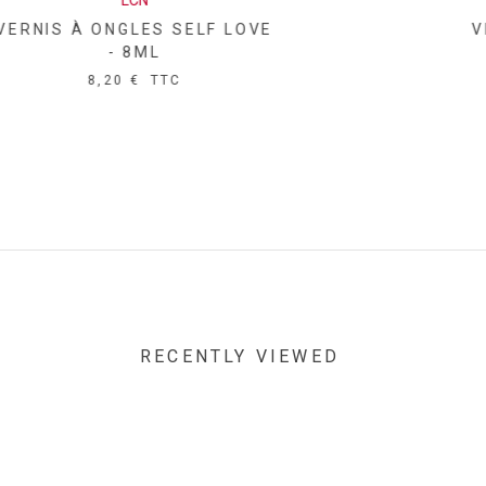
LCN
VERNIS À ONGLES TRUE ME -
8ML
8,20 €
TTC
RECENTLY VIEWED