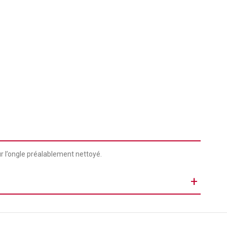
r l’ongle préalablement nettoyé.
+
LOSE • PROPYL ACETATE • TRIBUTYL CITRATE • ISOPROPYL
ACID/NEOPENTYL GLYCOL/TRIMELLITIC ANHYDRIDE