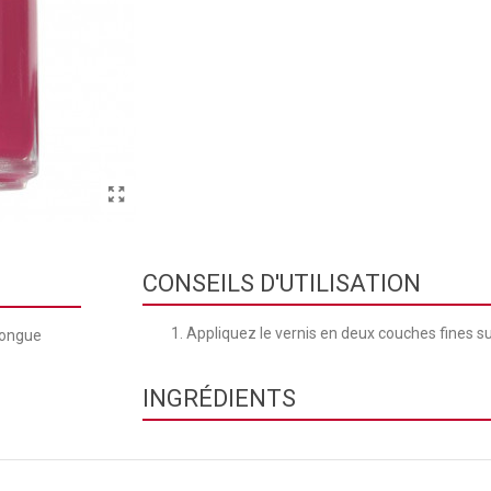
CONSEILS D'UTILISATION
Appliquez le vernis en deux couches fines su
Longue
INGRÉDIENTS
ETHYL ACETATE • BUTYL ACETATE • NITROCELLU
ALCOHOL • TOSYLAMIDE/EPOXY RESIN • ADIPIC 