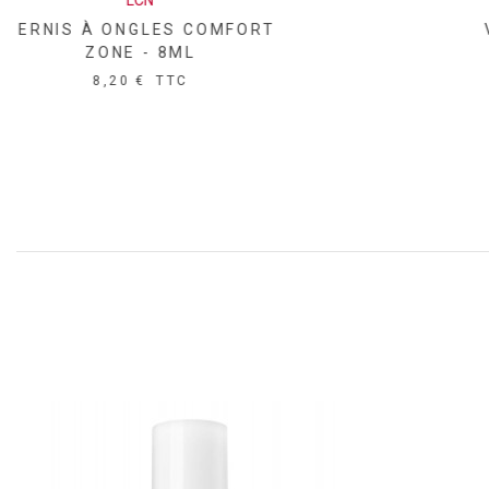
LCN
VERNIS À ONGLES EGO BOOST
- 8ML
8,20 €
TTC