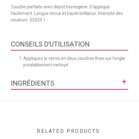
Couche parfaite avec dépôt homogène. S'applique
facilement. Longue tenue et haute brillance. Intensité des
couleurs. G2025 1 -
CONSEILS D'UTILISATION
Appliquez le vernis en deux couches fines sur l’ongle
préalablement nettoyé.
+
INGRÉDIENTS
ETHYL ACETATE • BUTYL ACETATE • NITROCELLULOSE •
PROPYL ACETATE • TRIBUTYL CITRATE • ISOPROPYL
ALCOHOL • TOSYLAMIDE/EPOXY RESIN • ADIPIC
ACID/NEOPENTYL GLYCOL/TRIMELLITIC ANHYDRIDE
COPOLYMER • STEARALKONIUM HECTORITE • ACRYLATES
COPOLYMER • BENZOPHENONE-1 • HYDROGENATED
RELATED PRODUCTS
ACETOPHENONE/OXYMETHYLENE COPOLYMER •