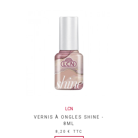
DIMETHICONE • SYNTHETIC FLUORPHLOGOPITE • ACETYL
TRIBUTYL CITRATE • CITRIC ACID • OXIDIZED
POLYETHYLENE • SILICA • PHTHALIC
ANHYDRIDE/GLYCERIN/GLYCIDYL DECANOATE COPOLYMER
• CALCIUM SODIUM BOROSILICATE • ALUMINA •
MAGNESIUM SILICATE • POLYETHYLENE TEREPHTHALATE •
CALCIUM ALUMINUM BOROSILICATE • COLOPHONIUM /
ROSIN • TIN OXIDE • ALUMINUM HYDROXIDE •
POLYURETHANE-11 • ACETONE • CI 77002 / ALUMINUM
HYDROXIDE ● [+/- MAY CONTAIN: CI 77891 / TITANIUM
DIOXIDE • CI 77491, CI 77499 / IRON OXIDES • MICA • CI
19140 / YELLOW 5 LAKE • CI 15850 / RED 6 LAKE • CI 77120 /
BARIUM SULFATE • CI 15880 / RED 34 LAKE • CI 15850 / RED
7 LAKE • CI 77510 / FERRIC AMMONIUM FERROCYANIDE • CI
77163 / BISMUTH OXYCHLORIDE • CI 77000 / ALUMINUM
POWDER • CI 77266 [NANO] / BLACK 2 • CI 42090 / BLUE 1
LAKE • CI 77510 / FERRIC FERROCYANIDE • CI 77288 /
LCN
CHROMIUM OXIDE GREENS • CI 77400 / BRONZE POWDER •
VERNIS À ONGLES SHINE -
CI 77400 / COPPER POWDER • CI 60725 / VIOLET 2 • CI
8ML
75470 / CARMINE]. (F.I.L. D48596/32)."
8,20 €
TTC