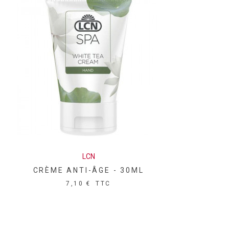
LCN
CRÈME ANTI-ÂGE - 30ML
7,10 €
TTC