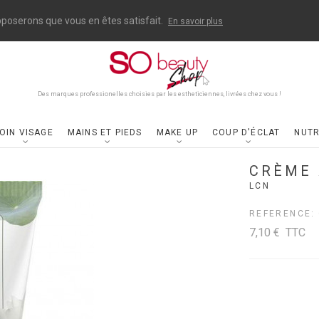
upposerons que vous en êtes satisfait.
En savoir plus
Des marques professionelles choisies par les estheticiennes, livrées chez vous !
OIN VISAGE
MAINS ET PIEDS
MAKE UP
COUP D'ÉCLAT
NUTR
CRÈME 
LCN
REFERENCE:
7,10 €
TTC