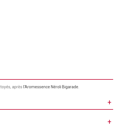
ettoyés, après
l'Aromessence Néroli Bigarade.
+
Gelée
+