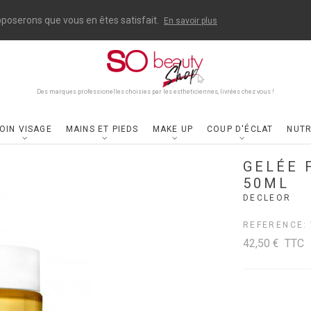
upposerons que vous en êtes satisfait.
En savoir plus
Des marques professionelles choisies par les estheticiennes, livrées chez vous !
OIN VISAGE
MAINS ET PIEDS
MAKE UP
COUP D'ÉCLAT
NUTR
GELÉE 
50ML
DECLEOR
REFERENCE:
42,50 €
TTC