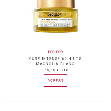
GLABRA EXTRACT / LICORICE ROOT EXTRACT ●
CAPRYLOYL SALICYLIC ACID ● BUTYLENE GLYCOL ●
DEXTRIN ● MYRISTIC ACID ● JASMINUM OFFICINALE
FLOWER EXTRACT / JASMINE FLOWER EXTRACT ●
HYDROXYPALMITOYL SPHINGANINE ●
OXOTHIAZOLIDINECARBOXYLIC ACID ● BENZYL ALCOHOL ●
EPERUA FALCATA BARK EXTRACT ● BENZYL BENZOATE ●
TIN OXIDE ● LINALOOL ● PAEONIA SUFFRUTICOSA ROOT
EXTRACT ● EUGENOL.
DECLEOR
CURE INTENSE 60 NUITS
MAGNOLIA BLANC
149,00 €
TTC
VOIR PLUS