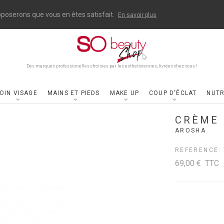
upposerons que vous en êtes satisfait.
En savoir plus
Des marques professionelles choisies par les estheticiennes, livrées chez vous !
OIN VISAGE
MAINS ET PIEDS
MAKE UP
COUP D'ÉCLAT
NUTR
CRÈME 
AROSHA
REFERENCE:
69,00 €
TTC