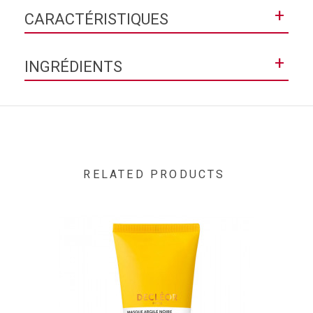
+
CARACTÉRISTIQUES
Texture
Gel
+
INGRÉDIENTS
Contenance
125ml
AQUA / WATER, PENTYLENE GLYCOL, ISONONYL
ISONONANOATE, DICAPRYLYL ETHER, SODIUM ACRYLATES
COPOLYMER, LIMNANTHES ALBA SEED OIL /
MEADOWFOAM SEED OIL, HYDROGENATED POLYDECENE,
CAPRYLIC/CAPRIC TRIGLYCERIDE, TRIBEHENIN,
PHENOXYETHANOL, GLYCERIN, HELIANTHUS ANNUUS SEED
RELATED PRODUCTS
OIL / SUNFLOWER SEED OIL, CAPRYLOYL SALICYLIC ACID,
CAPRYLYL GLYCOL, PHOSPHOLIPIDS, POLYGLYCERYL-10
STEARATE, LIMONENE, SORBITAN LAURATE, NYLON-12,
ALOE BARBADENSIS LEAF JUICE POWDER, HEXYL
CINNAMAL, TETRASODIUM GLUTAMATE DIACETATE,
EUGENIA CARYOPHYLLUS BUD OIL / CLOVE BUD OIL,
EUGENOL, POTASSIUM HYDROXIDE, LINALOOL, CUCUMIS
MELO FRUIT EXTRACT / MELON FRUIT EXTRACT, BENZYL
ALCOHOL, ANTHEMIS NOBILIS FLOWER OIL, CITRONELLOL,