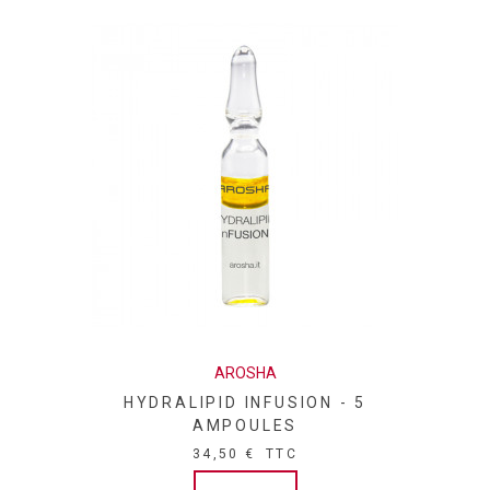
BUD OIL / CLOVE BUD OIL ● TRIETHANOLAMINE ● BENZYL
BENZOATE ● GLYCINE SOJA OIL / SOYBEAN OIL ●
TOCOPHEROL ● GERANIOL ● BENZYL ALCOHOL ● BENZYL
SALICYLATE ● FARNESOL ● CITRAL ● ISOEUGENOL ●
COUMARIN
AROSHA
HYDRALIPID INFUSION - 5
AMPOULES
34,50 €
TTC