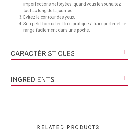
imperfections nettoyées, quand vous le souhaitez
tout au long de la journée.
Évitez le contour des yeux.
Son petit format est très pratique à transporter et se
range facilement dans une poche.
+
CARACTÉRISTIQUES
Texture
Fluide
+
INGRÉDIENTS
Contenance
9ml
AQUA / WATER ● ALCOHOL DENAT. ● CITRUS LIMON PEEL
OIL / LEMON PEEL OIL ● LIMONENE ● LAVANDULA
ANGUSTIFOLIA OIL / LAVENDER OIL ● ROSMARINUS
OFFICINALIS LEAF OIL / ROSEMARY LEAF OIL ● LINALOOL ●
CANANGA ODORATA FLOWER OIL ● SALVIA SCLAREA OIL /
CLARY OIL ● ACRYLATES/ C10-30 ALKYL ACRYLATE
RELATED PRODUCTS
CROSSPOLYMER ● EUGENOL ● EUGENIA CARYOPHYLLUS