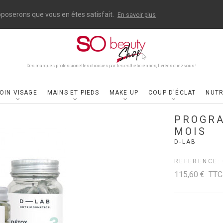
upposerons que vous en êtes satisfait.
En savoir plus
Des marques professionelles choisies par les estheticiennes, livrées chez vous !
OIN VISAGE
MAINS ET PIEDS
MAKE UP
COUP D'ÉCLAT
NUTR
PROGRA
MOIS
D-LAB
REFERENCE:
115,60 €
TTC