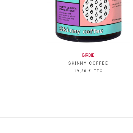
ferments lactiques (100mg) • Fucus (thalle) - Fuc
calcareum (50mg) • Sels thermaux de Vichy (40mg
BIRDIE
SKINNY COFFEE
19,80 €
TTC