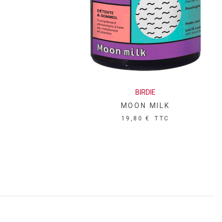
us vesiculosus (50mg) • Lithothamne (algue) - Phymatolithon
) • Antiagglomérant : Stéarate de magnésium.
BIRDIE
MOON MILK
19,80 €
TTC