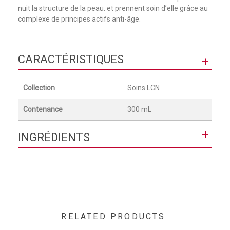
nuit la structure de la peau. et prennent soin d’elle grâce au
complexe de principes actifs anti-âge.
CARACTÉRISTIQUES
+
Collection
Soins LCN
Contenance
300 mL
+
INGRÉDIENTS
AQUA (WATER), ETHYLHEXYL STEARATE, CETEARYL
ALCOHOL, METHYL GLUCOSE SESQUISTEARATE, GLYCERIN,
GLYCERYL STEARATE, PHENOXYETHANOL, PARFUM
(FRAGRANCE), XANTHAN GUM, BENZOIC ACID, HEXYL
CINNAMAL, SIMMONDSIA CHINENSIS (JOJOBA) SEED OIL,
PENTYLENE GLYCOL, ALCOHOL, DEHYDROACETIC ACID,
RELATED PRODUCTS
PANTHENOL, BUTYLPHENYL METHYLPROPIONAL,