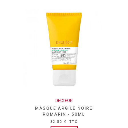
TOCOPHEROL, BENZOPHENONE-4, CAPRYLIC/CAPRIC
TRIGLYCERIDE, CITRONELLOL, BENZYL SALICYLATE,
HYDROXYCITRONELLAL, ETHYLHEXYLGLYCERIN,
ASCORBYL PALMITATE, GERANIOL, HYDROXYISOHEXYL 3-
CYCLOHEXENE CARBOXALDEHYDE, CITRIC ACID,
HYDROLYZED ELASTIN, EUGENOL, ASCORBIC ACID,
CRITHMUM MARITIMUM CALLUS CULTURE FILTRATE,
SODIUM BENZOATE, CI 17200 (RED 33), SODIUM CHLORIDE,
SODIUM SULFATE"
DECLEOR
MASQUE ARGILE NOIRE
ROMARIN - 50ML
32,50 €
TTC