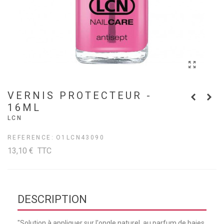
VERNIS PROTECTEUR -
16ML
LCN
REFERENCE:
O1LCN43090
13,10 €
TTC
DESCRIPTION
"Solution à appliquer sur l'ongle naturel, au parfum de baies.