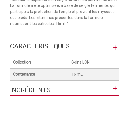
La formule a été optimisée, à base de seigle fermenté, qui
participe à la protection de l'ongle et prévient les mycoses
des pieds. Les vitamines présentes dans la formule
nourrissent les cuticules. 16ml. "
CARACTÉRISTIQUES
+
Collection
Soins LCN
Contenance
16 mL
+
INGRÉDIENTS
AQUA (WATER), ISOPROPYL ALCOHOL, GLYCERIN,
PANTHENOL, PROPYLENE GLYCOL, PARFUM (FRAGRANCE),
LACTOBACILLUS /RYE FLOUR FERMENT, CITRIC ACID,
HYDROLYZED KERATIN, SODIUM BENZOATE, CI 17200,
POTASSIUM SORBATE, SODIUM CHLORIDE, SODIUM