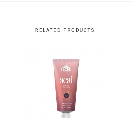
Acid/Neopentyl Glycol/Trimellitic Anhydride Copolymer,
Acetyl Tributyl Citrate, Isopropyl Alcohol, Stearalkonium
Bentonite, N-Butyl Alcohol, Benzophenone-1, Acrylates
Copolymer, Trimethylpentanediyl Dibenzoate, Polyvinyl
Butyral, CI 77891, Aluminum Hydroxide,
RELATED PRODUCTS
Triethoxycaprylylsilane, CI 77499, CI 19140, CI 15850"