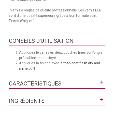
"Vernis à ongles de qualité professionnelle. Les vernis LCN
sont d'une qualité supérieure grâce à leur formule soin.
Extrait d'algue. "
CONSEILS D'UTILISATION
Appliquez le vernis en deux couches fines sur l’ongle
préalablement nettoyé.
Appliquez la finition avec
le toap coat flash dry and
shine
LCN.
+
CARACTÉRISTIQUES
Collection
Classique
+
INGRÉDIENTS
Contenance
8 mL
Butyl Acetate, Ethyl Acetate, Nitrocellulose, Adipic