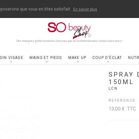
upposerons que vous en êtes satisfait.
En savoir plus
Des marques professionelles choisies par les estheticiennes, livrées chez vous !
OIN VISAGE
MAINS ET PIEDS
MAKE UP
COUP D'ÉCLAT
NUTR
SPRAY 
150ML
LCN
REFERENCE:
13,00 €
TTC