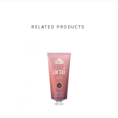
Acid/Neopentyl Glycol/Trimellitic Anhydride Copolymer,
Acetyl Tributyl Citrate, Isopropyl Alcohol, Stearalkonium
Bentonite, N-Butyl Alcohol, Acrylates Copolymer,
Styrene/Acrylates Copolymer, Benzophenone-1, Silica,
Trimethylpentanediyl Dibenzoate, Polyvinyl Butyral,
RELATED PRODUCTS
Alumina, CI 77491, Mica, 15880, 19140, CI 15850"