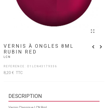
VERNIS À ONGLES 8ML
RUBIN RED
LCN
REFERENCE:
O1LCN43179336
8,20 €
TTC
DESCRIPTION
Vernis Classique LCN 8ml