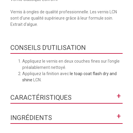
Vernis à ongles de qualité professionnelle. Les vernis LCN
sont d'une qualité supérieure grâce à leur formule soin.
Extrait d'algue.
CONSEILS D'UTILISATION
Appliquez le vernis en deux couches fines sur l’ongle
préalablement nettoyé.
Appliquez la finition avec
le toap coat flash dry and
shine
LCN.
+
CARACTÉRISTIQUES
Collection
Classique
+
INGRÉDIENTS
Contenance
8 mL
Butyl Acetate, Ethyl Acetate, Nitrocellulose, Adipic