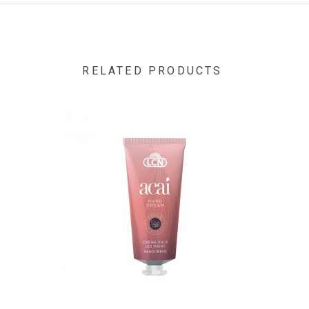
Acid/Neopentyl Glycol/Trimellitic Anhydride Copolymer,
Acetyl Tributyl Citrate, Isopropyl Alcohol, Stearalkonium
Bentonite, N-Butyl Alcohol, Acrylates Copolymer,
Styrene/Acrylates Copolymer, Benzophenone-1, Silica,
Trimethylpentanediyl Dibenzoate, Polyvinyl Butyral,
RELATED PRODUCTS
Alumina, CI 77891, Mica, CI 15880, CI 15850, Algae Extract"