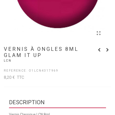
VERNIS À ONGLES 8ML
GLAM IT UP
LCN
REFERENCE:
O1LCN4317969
8,20 €
TTC
DESCRIPTION
Vernis Classique LCN 8ml