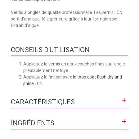
Vernis à ongles de qualité professionnelle. Les vernis LCN
sont d'une qualité supérieure grâce à leur formule soin.
Extrait d'algue.
CONSEILS D'UTILISATION
Appliquez le vernis en deux couches fines sur l’ongle
préalablement nettoyé.
Appliquez la finition avec
le toap coat flash dry and
shine
LCN.
+
CARACTÉRISTIQUES
Collection
Classique
+
INGRÉDIENTS
Contenance
8 mL
Butyl Acetate, Ethyl Acetate, Nitrocellulose, Adipic