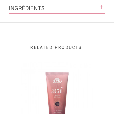
Collection
Soin des ongles
+
INGRÉDIENTS
Contenance
13,5 mL
DIMETHICONE • TOCOPHEROL (F.I.L. D173968/1). "
RELATED PRODUCTS