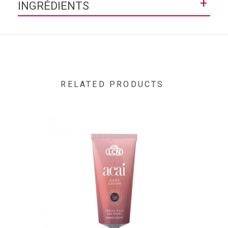
+
INGRÉDIENTS
Contenance
13,5 mL
ETHYL ACETATE • BUTYL ACETATE • NITROCELLULOSE •
PROPYL ACETATE • ISOPROPYL ALCOHOL • TRIBUTYL
CITRATE • TOSYLAMIDE/EPOXY RESIN • TALC • ADIPIC
ACID/NEOPENTYL GLYCOL/TRIMELLITIC ANHYDRIDE
COPOLYMER • STEARALKONIUM HECTORITE • SILICA •
ACRYLATES COPOLYMER • BENZOPHENONE-1 • CITRIC
RELATED PRODUCTS
ACID • POLYETHYLENE • 2-OLEAMIDO-1,3-
OCTADECANEDIOL ● [+/- MAY CONTAIN: CI 60725 / VIOLET
2]. (F.I.L. D221546/1). "