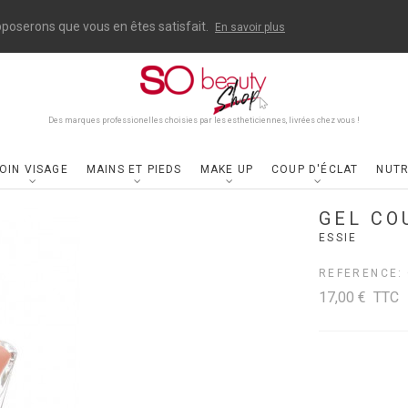
upposerons que vous en êtes satisfait.
En savoir plus
Des marques professionelles choisies par les estheticiennes, livrées chez vous !
OIN VISAGE
MAINS ET PIEDS
MAKE UP
COUP D'ÉCLAT
NUTR
GEL CO
ESSIE
REFERENCE:
17,00 €
TTC