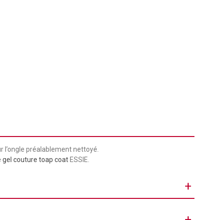
r l’ongle préalablement nettoyé.
e gel couture toap coat
ESSIE.
+
Hybride Couture
+