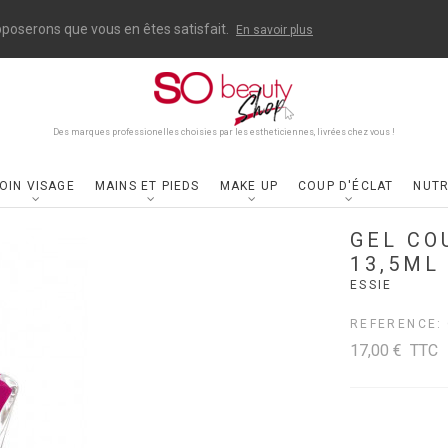
upposerons que vous en êtes satisfait.
En savoir plus
Des marques professionelles choisies par les estheticiennes, livrées chez vous !
OIN VISAGE
MAINS ET PIEDS
MAKE UP
COUP D'ÉCLAT
NUTR
GEL CO
13,5ML
ESSIE
REFERENCE:
17,00 €
TTC