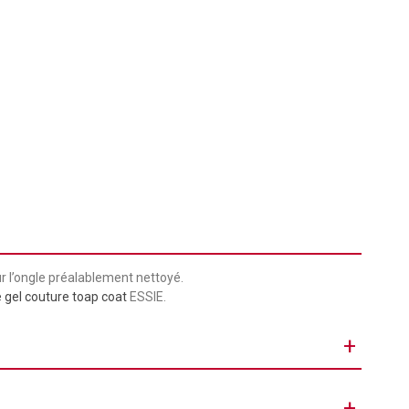
r l’ongle préalablement nettoyé.
e gel couture toap coat
ESSIE.
+
Hybride Couture
+