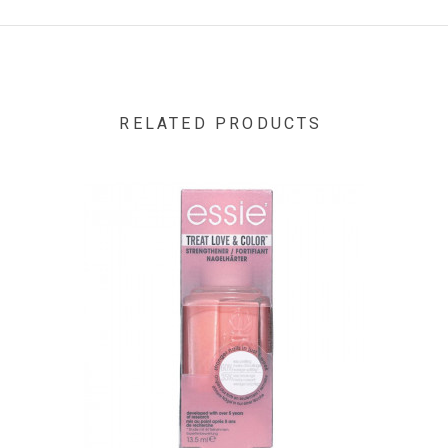
ETHYL ACETATE • BUTYL ACETATE • PROPYL ACETATE •
NITROCELLULOSE • TOSYLAMIDE/EPOXY RESIN •
ISOPROPYL ALCOHOL • ACETYL TRIBUTYL CITRATE •
ETHYL TOSYLAMIDE • ACRYLATES COPOLYMER •
STEARALKONIUM HECTORITE • TRIBUTYL CITRATE •
OCTOCRYLENE • ADIPIC ACID/NEOPENTYL
RELATED PRODUCTS
GLYCOL/TRIMELLITIC ANHYDRIDE COPOLYMER •
HYDROGENATED ACETOPHENONE/OXYMETHYLENE
COPOLYMER • DIMETHICONE • CITRIC ACID • SILICA •
BENZOPHENONE-1 • OXIDIZED POLYETHYLENE •
SYNTHETIC FLUORPHLOGOPITE • COLOPHONIUM / ROSIN •
CALCIUM SODIUM BOROSILICATE • ALUMINA •
POLYETHYLENE TEREPHTHALATE • CALCIUM ALUMINUM
BOROSILICATE • TIN OXIDE • POLYURETHANE-11 •
ALUMINUM HYDROXIDE • ACETONE • CI 77002 / ALUMINUM
HYDROXIDE ● [+/- MAY CONTAIN: CI 77891 / TITANIUM
DIOXIDE • MICA • CI 77491, CI 77499 / IRON OXIDES • CI
77120 / BARIUM SULFATE • CI 15850 / RED 7 LAKE • CI
77007 / ULTRAMARINES • CI 19140 / YELLOW 5 LAKE • CI
15880 / RED 34 LAKE • CI 15850 / RED 6 LAKE • CI 77510 /
FERRIC AMMONIUM FERROCYANIDE • CI 77266 [NANO] /