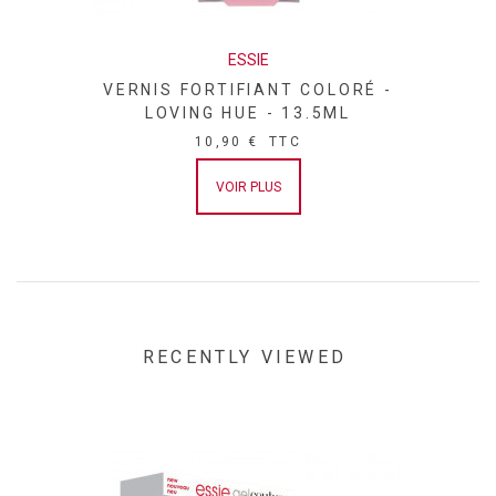
BLACK 2 • CI 77000 / ALUMINUM POWDER • CI 77163 /
BISMUTH OXYCHLORIDE • CI 77510 / FERRIC
FERROCYANIDE • CI 77400 / BRONZE POWDER • CI 77400 /
ESSIE
COPPER POWDER • CI 42090 / BLUE 1 LAKE • CI 77820 /
VERNIS FORTIFIANT COLORÉ -
SILVER • CI 75470 / CARMINE • CI 77288 / CHROMIUM OXIDE
LOVING HUE - 13.5ML
GREENS • CI 19140 / YELLOW 5 • CI 60725 / VIOLET 2]. (F.I.L.
10,90 €
TTC
D185088/11).
VOIR PLUS
RECENTLY VIEWED