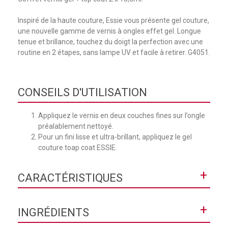
Inspiré de la haute couture, Essie vous présente gel couture,
une nouvelle gamme de vernis à ongles effet gel. Longue
tenue et brillance, touchez du doigt la perfection avec une
routine en 2 étapes, sans lampe UV et facile à retirer. G4051.
CONSEILS D'UTILISATION
Appliquez le vernis en deux couches fines sur l’ongle
préalablement nettoyé.
Pour un fini lisse et ultra-brillant, appliquez le gel
couture toap coat ESSIE.
+
CARACTÉRISTIQUES
Collection
Hybride Couture
+
INGRÉDIENTS
Contenance
2 x 13,5 ml