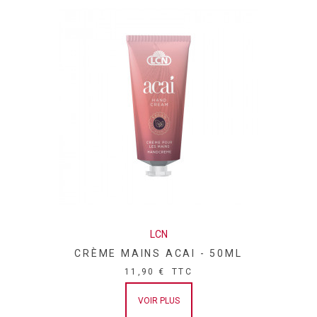
ETHYLHEXYLGLYCERIN, ASCORBYL PALMITATE, CAPRYLYL
GLYCOL, CARBOMER, CITRIC ACID, CINNAMYL ALCOHOL,
ASCORBIC ACID, ACRYLATES/C10-30 ALKYL ACRYLATE
CROSSPOLYMER, CI 19140 (YELLOW 5), CI 15985 (YELLOW
6), SODIUM CHLORIDE, SODIUM SULFATE"
LCN
CRÈME MAINS ACAI - 50ML
11,90 €
TTC
VOIR PLUS