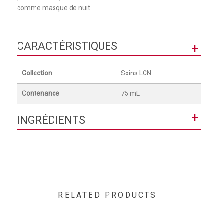
comme masque de nuit.
CARACTÉRISTIQUES
+
Collection
Soins LCN
Contenance
75 mL
+
INGRÉDIENTS
AQUA (WATER), CAPRYLIC/CAPRIC TRIGLYCERIDE,
CETEARYL ALCOHOL, GLYCERYL STEARATE, PEG-100
STEARATE, GLYCERIN, DIMETHICONE, PHENOXYETHANOL,
GLYCINE SOJA (SOYBEAN) OIL, SQUALANE, PARFUM
(FRAGRANCE), IMPERATA CYLINDRICA ROOT EXTRACT,
XANTHAN GUM, BENZOIC ACID, DISODIUM EDTA,
RELATED PRODUCTS
TOCOPHERYL ACETATE, ALCOHOL, DEHYDROACETIC ACID,
PANTHENOL, TOCOPHEROL, SODIUM HYDROXIDE,