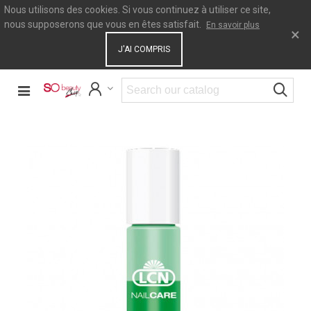
Nous utilisons des cookies. Si vous continuez à utiliser ce site,
nous supposerons que vous en êtes satisfait.
En savoir plus
×
J'AI COMPRIS