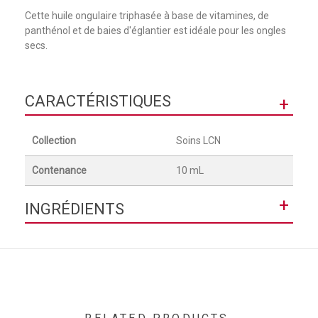
Cette huile ongulaire triphasée à base de vitamines, de
panthénol et de baies d'églantier est idéale pour les ongles
secs.
CARACTÉRISTIQUES
+
Collection
Soins LCN
Contenance
10 mL
+
INGRÉDIENTS
PARAFFINUM LIQUIDUM (MINERAL OIL), PEG-7 GLYCERYL
COCOATE, GLYCERIN, ROSA MOSCHATA (ROSEHIP) OIL,
VITIS VINIFERA (GRAPE) SEED OIL, PANTHENOL,
PELARGONIUM GRAVEOLENS FLOWER OIL, CI 61565 (GREEN
6), CI 42090 (BLUE 1), CI 47000 (YELLOW 11) "