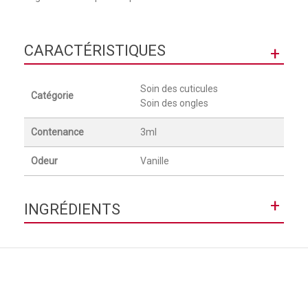
CARACTÉRISTIQUES
+
Soin des cuticules
Catégorie
Soin des ongles
Contenance
3ml
Odeur
Vanille
+
INGRÉDIENTS
Isododecane, Cyclopentasiloxane, Cetearyl Ethylhexanoate,
Octyldodecanol, Isostearic Acid, Glyceryl Linoleate, Glyceryl
Oleate, Parfum (Fragrance), Lecithin, Phenoxyethanol,
Benzyl Benzoate, Glyceryl Palmitate, Glyceryl Linolenate,
Glyceryl Stearate, Alcohol, Isostearoyl Hydrolyzed Collagen,