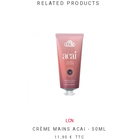
Tocopherol, Menthol, Caprylic/Capric Triglyceride, Ascorbyl
RELATED PRODUCTS
Palmitate, Ascorbic Acid, Cinnamal, Citric Acid, Glycine Soja
(Soybean) Oil, Eugenol, Linalool, Limonene
LCN
CRÈME MAINS ACAI - 50ML
11,90 €
TTC