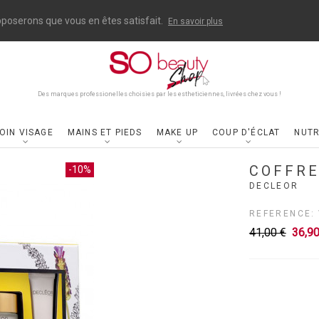
upposerons que vous en êtes satisfait.
En savoir plus
Des marques professionelles choisies par les estheticiennes, livrées chez vous !
OIN VISAGE
MAINS ET PIEDS
MAKE UP
COUP D'ÉCLAT
NUTR
COFFRE
-10%
DECLEOR
REFERENCE:
41,00 €
36,9