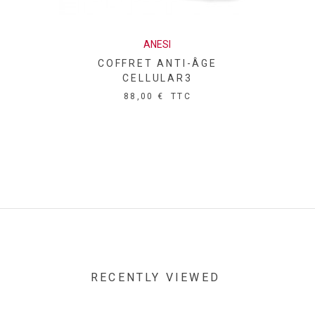
ANESI
TROUSSE VOYAGE
KI
YDRATATION AQUA VITAL
40,00 €
TTC
RECENTLY VIEWED