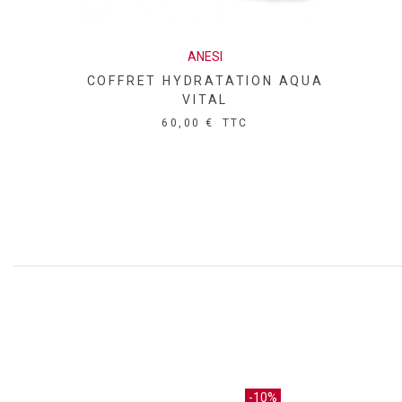
ANESI
ROUSSE VOYAGE ANTI-ÂGE
CELLULAR3
H
50,00 €
TTC
-10%