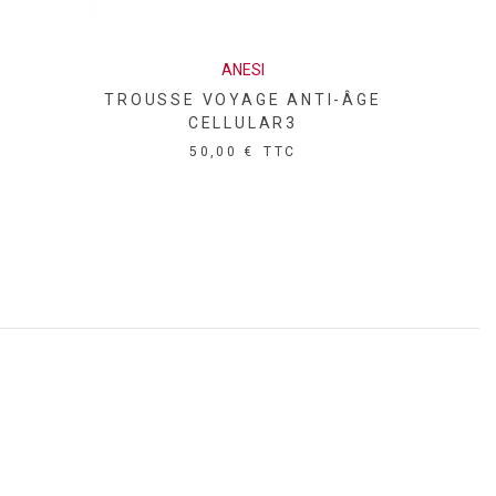
DECLEOR
T DÉCOUVERTE ANTI ÂGE
C
25,00 €
TTC